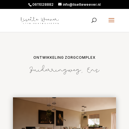
0611028882
info@lisetteweever.nl
ONTWIKKELING ZORGCOMPLEX
Zuiderringweg, Ens