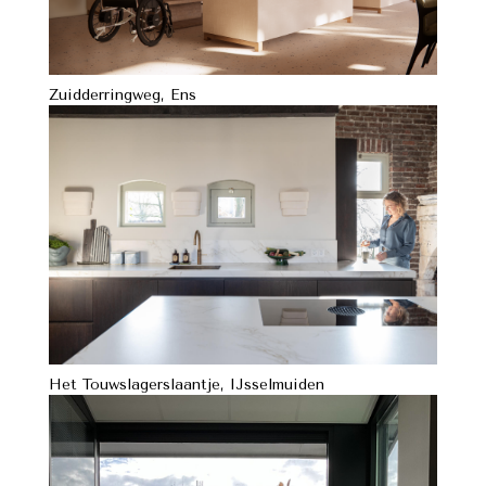
Zuidderringweg, Ens
Het Touwslagerslaantje, IJsselmuiden