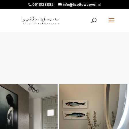
0611028882
info@lisetteweever.nl